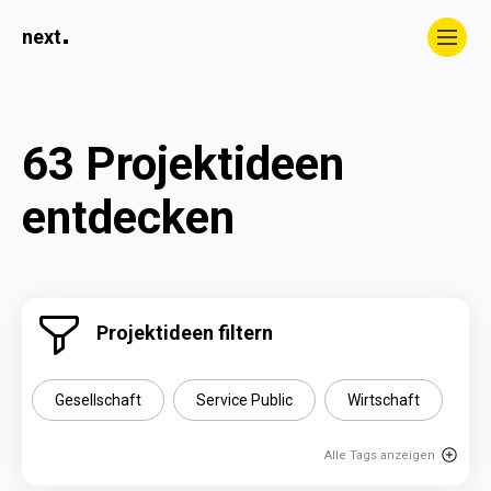
Schwarm- & Nestregion
next
Projekte
Über uns
63 Projektideen
entdecken
Projektideen filtern
Gesellschaft
Service Public
Wirtschaft
Alle Tags anzeigen