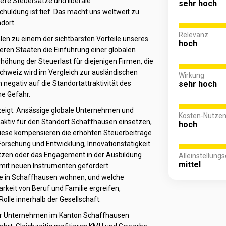
tiefe Steuersätze und liberale
sehr hoch
uldung ist tief. Das macht uns weltweit zu
dort.
Relevanz
en zu einem der sichtbarsten Vorteile unseres
hoch
ieren Staaten die Einführung einer globalen
rhöhung der Steuerlast für diejenigen Firmen, die
Schweiz wird im Vergleich zur ausländischen
Wirkung
 negativ auf die Standortattraktivität des
sehr hoch
ne Gefahr.
eigt: Ansässige globale Unternehmen und
Kosten-Nutzen
aktiv für den Standort Schaffhausen einsetzen,
hoch
Diese kompensieren die erhöhten Steuerbeiträge
 Forschung und Entwicklung, Innovationstätigkeit
ätzen oder das Engagement in der Ausbildung
Alleinstellung
mittel
mit neuen Instrumenten gefördert.
 in Schaffhausen wohnen, und welche
eit von Beruf und Familie ergreifen,
 Rolle innerhalb der Gesellschaft.
ler Unternehmen im Kanton Schaffhausen