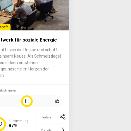
chaft
ftwerk für soziale Energie
trifft sich die Region und schafft
insam Neues. Als Schmelztiegel
neue Ideen entstehen
gnungsorte im Herzen der
on.
 abstimmen
Teilen
Zustimmung
87%
Details