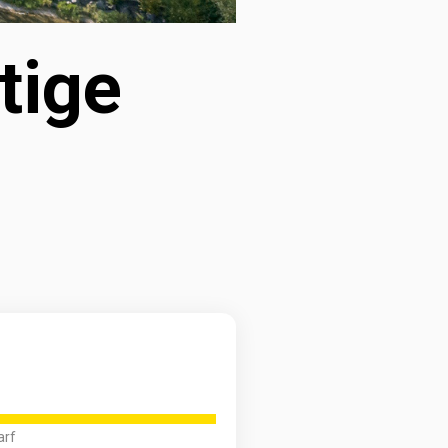
tige 
arf