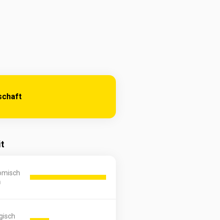
schaft
it
omisch
h
gisch