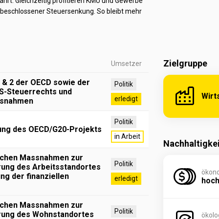
rt. Gleichzeitig profitieren KMU und Gewerbe
 beschlossener Steuersenkung. So bleibt mehr
Zielgruppe
Umsetzer
1 & 2 der OECD sowie der
Politik
S-Steuerrechts und
Wirt
erledigt
ssnahmen
Politik
ung des OECD/G20-Projekts
in Arbeit
Nachhaltigke
lichen Massnahmen zur
Politik
erung des Arbeitsstandortes
ökon
ng der finanziellen
erledigt
hoc
lichen Massnahmen zur
Politik
erung des Wohnstandortes
ökolo