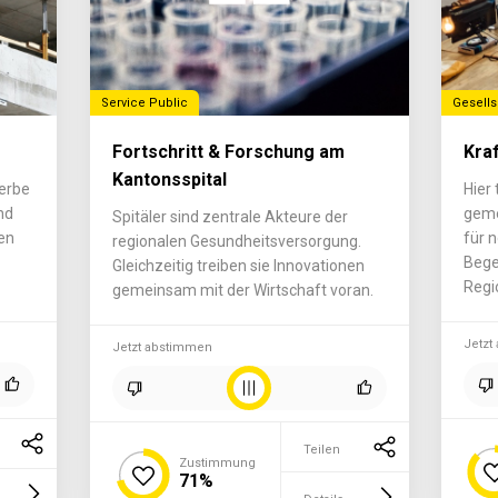
Service Public
Gesells
Fortschritt & Forschung am
Kra
Kantonsspital
erbe
Hier 
nd
geme
Spitäler sind zentrale Akteure der
en
für 
regionalen Gesundheitsversorgung.
Bege
Gleichzeitig treiben sie Innovationen
Regi
gemeinsam mit der Wirtschaft voran.
Jetzt
Jetzt abstimmen
Teilen
Zustimmung
71%