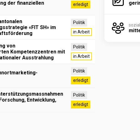
ng der finanziellen
geri
erledigt
antonalen
Politik
sozia
gsstrategie «FIT SH» im
mitt
in Arbeit
aftsförderung
ung von
Politik
rten Kompetenzzentren mit
in Arbeit
nationaler Ausstrahlung
Politik
hnortmarketing-
erledigt
Unterstützungsmassnahmen
Politik
(Forschung, Entwicklung,
erledigt