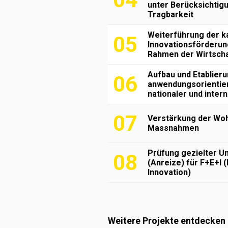
unter Berücksichtigu
Tragbarkeit
Weiterführung der k
05
Innovationsförderun
Rahmen der Wirtsch
Aufbau und Etablier
06
anwendungsorientie
nationaler und inter
07
Verstärkung der Wo
Massnahmen
Prüfung gezielter 
08
(Anreize) für F+E+I 
Innovation)
Weitere Projekte entdecken