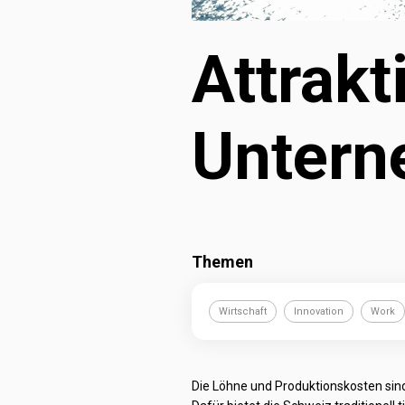
Attrakti
Unter
Themen
Wirtschaft
Innovation
Work
Die Löhne und Produktionskosten sind