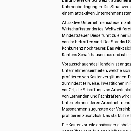
Dafür bietet die Schweiz traditionell 
Rahmenbedingungen. Die Staatsversch
einem attraktiven Unternehmensstan
Attraktive Unternehmenssteuern zähl
Wirtschaftsstandortes. Weltweit forc
Mindeststeuer. Diese führt zu einer E
von ihr betroffen sind. Der Standort 
Konkurrenz noch teurer. Das wirkt sich
Kantons Schaffhausen aus und ist ei
Vorausschauendes Handeln ist angez
Unternehmenseinheiten, welche sich 
profitieren von Kostenvergütungen. 
zumindest teilweise. Investitionen in
vor Ort, die Schaffung von Arbeitspl
von Lernenden und Fachkräften wird 
Unternehmen, deren Arbeitnehmende
Massnahmen zugunsten der Vereinbark
profitieren zusätzlich. Das stärkt ihre
Die Kostenvorteile ansässiger globa