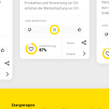
d
Hand
Produktion und Verwertung vor Ort
aus 
erhöhen die Wertschöpfung vor Ort.
Unab
Jetzt abstimmen
Jetzt
Teilen
Zustimmung
87%
Details
Energieregion