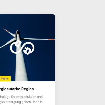
 Public
rgieautarke Region
haltige Stromproduktion und
gieversorgung gehen Hand in