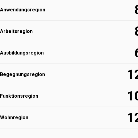
Anwendungs­region
Arbeitsregion
Ausbildungs­region
1
Begegnungs­region
1
Funktions­region
1
Wohnregion