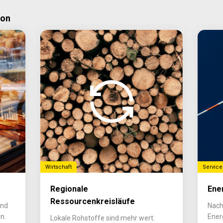
ion
Wirtschaft
Service
Regionale
Ene
Ressourcenkreisläufe
ind
Nach
n.
Ener
Lokale Rohstoffe sind mehr wert.