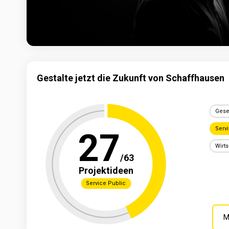
Gestalte jetzt die Zukunft von Schaffhausen
Gese
Serv
19
Wirts
/
63
Projektideen
Wohnregion
Anwendungs­r
Wirtschaft
7 von 7
1 von 7
M