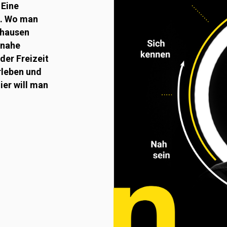
 Eine
t. Wo man
ffhausen
 nahe
oder Freizeit
rleben und
ier will man