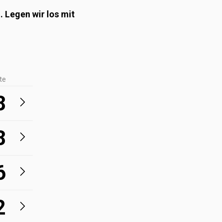
 Legen wir los mit
te
8
8
6
2