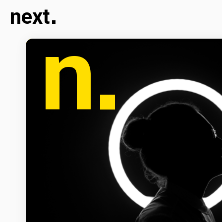
next
n