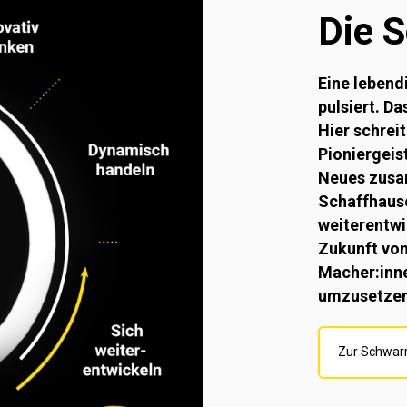
Die 
Eine lebend
pulsiert. D
Hier schrei
Pioniergeist
Neues zusam
Schaffhause
weiterentwi
Zukunft von
Macher:inne
umzusetzen
Zur Schwar