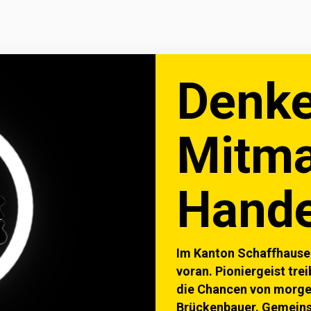
Schwarm- & Nestregion
Projekte
Über uns
Denke
Mitma
Hande
Im Kanton Schaffhause
voran. Pioniergeist tre
die Chancen von morgen
Brückenbauer. Gemeinsa