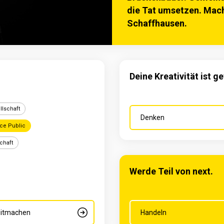
die Tat umsetzen. Mach
Schaffhausen.
Deine Kreativität ist g
llschaft
Denken
ice Public
chaft
Werde Teil von next.
egion
Arbeitsregion
Ausbildu
2 von 7
3 
itmachen
Handeln