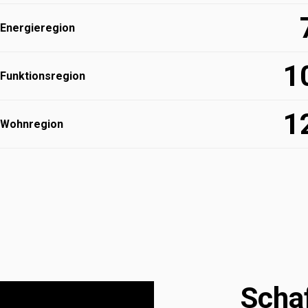
Energieregion
1
Funktions­region
1
Wohnregion
Scha