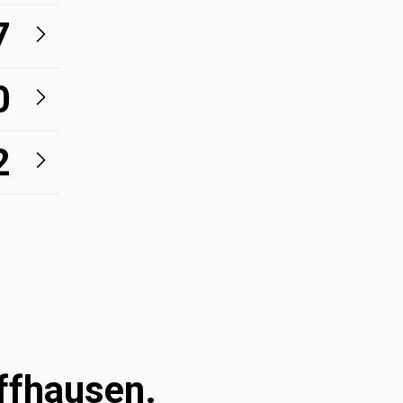
7
0
2
ffhausen. 