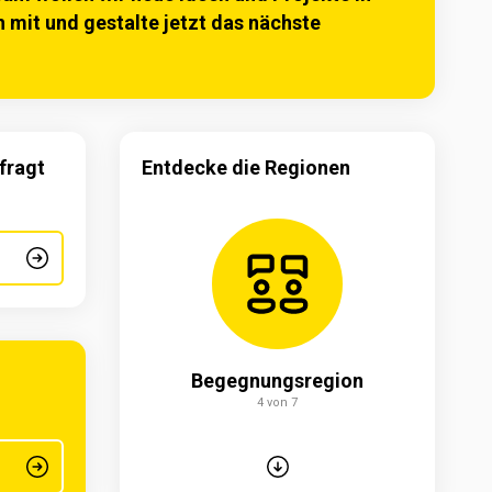
 mit und gestalte jetzt das nächste
efragt
Entdecke die Regionen
ngs­region
Begegnungs­region
von 7
4 von 7