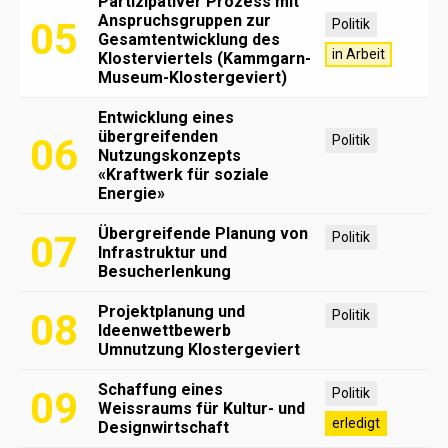
Partizipativer Prozess mit
Anspruchsgruppen zur
05
Politik
Gesamtentwicklung des
in Arbeit
Klosterviertels (Kammgarn-
Museum-Klostergeviert)
Entwicklung eines
übergreifenden
06
Politik
Nutzungskonzepts
«Kraftwerk für soziale
Energie»
Übergreifende Planung von
07
Politik
Infrastruktur und
Besucherlenkung
Projektplanung und
08
Politik
Ideenwettbewerb
Umnutzung Klostergeviert
Schaffung eines
09
Politik
Weissraums für Kultur- und
erledigt
Designwirtschaft